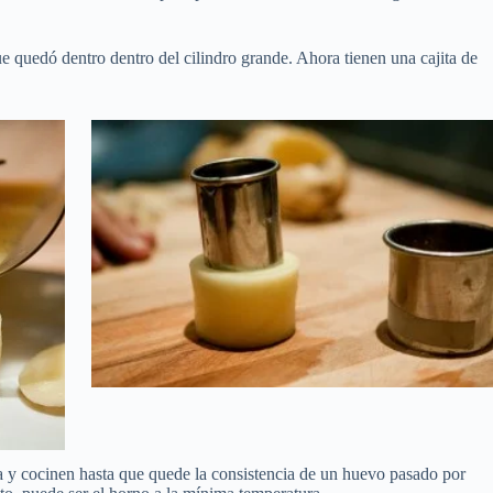
e quedó dentro dentro del cilindro grande. Ahora tienen una cajita de
ita y cocinen hasta que quede la consistencia de un huevo pasado por