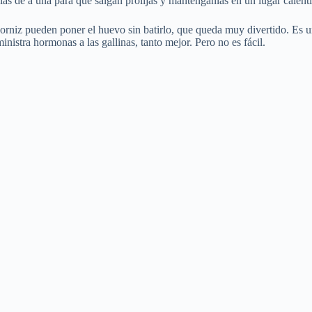
as de a una para que salgan prolijas y manténganlas en un lugar calenti
rniz pueden poner el huevo sin batirlo, que queda muy divertido. Es un
istra hormonas a las gallinas, tanto mejor. Pero no es fácil.